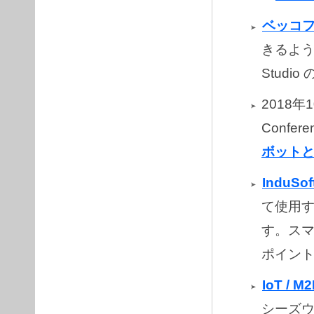
ベッコ
きるように
Stud
2018年
Confe
ボット
InduSof
て使用
す。ス
ポイン
IoT / 
シーズウェ