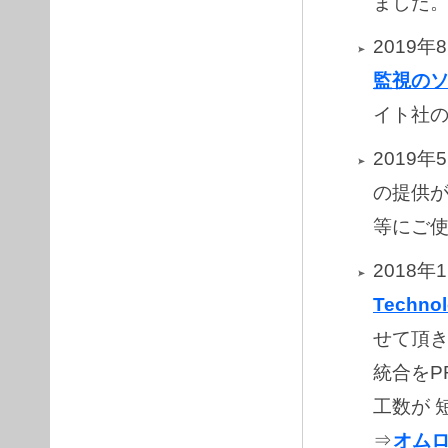
ました
2019年
監視の
イト社の
2019年
の提供
等にご
2018
Technol
せて頂
統合をP
工数が 
⇒
オムロ