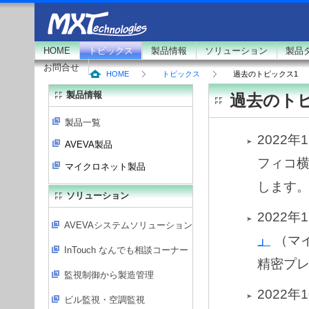
HOME
トピックス
製品情報
ソリューション
製品
お問合せ
HOME
トピックス
過去のトピックス1
製品情報
過去のトピッ
製品一覧
2022年
AVEVA製品
フィコ横
マイクロネット製品
します
ソリューション
2022年
AVEVAシステムソリューション
」
（マ
InTouch なんでも相談コーナー
精密プ
監視制御から製造管理
2022年
ビル監視・空調監視