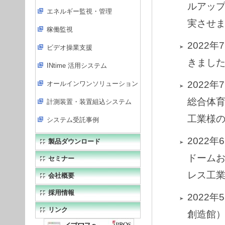
ルアップ
エネルギー監視・管理
実させ
稼働監視
2022
ビデオ操業支援
きまし
INtime 活用システム
2022年
オールインワンソリューション
総合体
計測装置・装置組込システム
工業様
システム受託事例
2022年
製品ダウンロード
ドーム
セミナー
レス工
会社概要
採用情報
2022
リンク
創造館