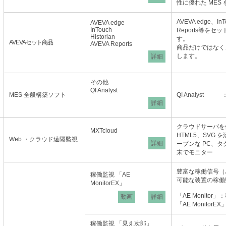
性に優れた MES
AVEVA edge、InT
AVEVA edge
InTouch
Reports等を
Historian
す。
AVEVAセット商品
AVEVA Reports
商品だけではなく
します。
詳細
その他
QI Analyst
MES 全般構築ソフト
QI Analys
詳細
クラウドサーバを
MXTcloud
HTML5、SVG 
Web ・クラウド遠隔監視
詳細
ープンな PC、
末でモニター
豊富な稼働信号（
稼働監視 「AE
可能な装置の稼働
MonitorEX」
「AE Monito
動画
詳細
「AE Monito
稼働監視 「見え次郎」