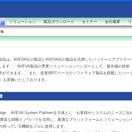
報
ソリューション
製品ダウンロード
セミナー
会社概要
リ
情報
品は、AVEVA社の製品とAVEVA社の製品を活用したパッケージアプリケ
します。 AVEVA製品の専業ソリューションベンダーとして、最先端の技術（
供ができます。 また、産業用PCベースのソフトウェア製品を搭載したハー
等）も実施いたしております。
徴
 Edge、 AVEVA System Platformを主体とし、お客様やシステムのニーズ
めて豊富な経験とノウハウを活用し、最適なプラットフォームとソリューション
トの持っている機能をフルに使用します。