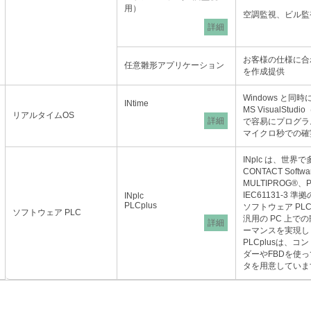
用）
空調監視、ビル監
詳細
お客様の仕様に合
任意雛形アプリケーション
を作成提供
Windows と同
INtime
MS VisualStu
リアルタイムOS
詳細
で容易にプログラ
マイクロ秒での確
INplc は、世界
CONTACT Softwa
MULTIPROG®、
IEC61131-3
INplc
PLCplus
ソフトウェア PL
ソフトウェア PLC
汎用の PC 上
詳細
ーマンスを実現し
PLCplusは、
ダーやFBDを使
タを用意していま