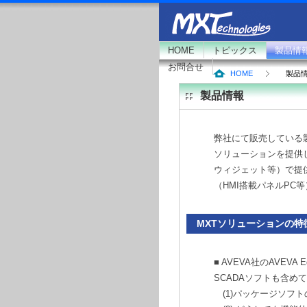
HOME
トピックス
製品情
お問合せ
HOME
製品
製品情報
弊社にて販売している製
ソリューションを提供
ウィジェット等）で提
（HMI搭載パネルPC
MXTソリューションの特
■ AVEVA社のAVEVA
SCADAソフトも含
(1)パッケージソフ