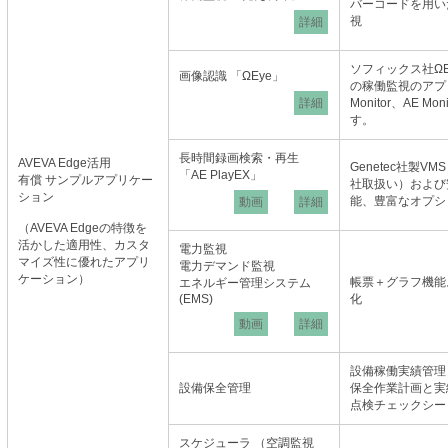
バーコードを用い
視
詳細
ソフィックス社ΩEy
画像認識 「ΩEye」
の稼働監視のアプ
詳細
Monitor、AE 
す。
長時間録画検索・再生
AVEVA Edge活用
Genetec社製V
「AE PlayEX」
有償 サンプルアプリケー
社取扱い）および
ション
能、豊富なオプシ
動画
詳細
（AVEVA Edgeの特徴を
活かした適用性、カスタ
電力監視
マイズ性に優れたアプリ
電力デマンド監視
ケーション）
帳票＋グラフ機能
エネルギー管理システム
(EMS)
化
動画
詳細
設備稼働実績管理
設備保全管理
保全作業計画と実
点検チェックシー
スケジューラ （空調監視