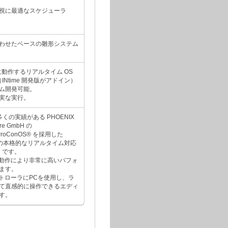
視に最適なスケジューラ
わせたベースの雛形システム
時に動作するリアルタイム OS
dio（INtime 開発版がアドイン）
ム開発可能。
実な実行。
で多くの実績がある PHOENIX
re GmbH の
ProConOS® を採用した
 準拠の本格的なリアルタイム対応
C です。
での動作により非常に高いパフォ
ます。
コントローラにPCを使用し、ラ
って直感的に操作できるエディ
す。