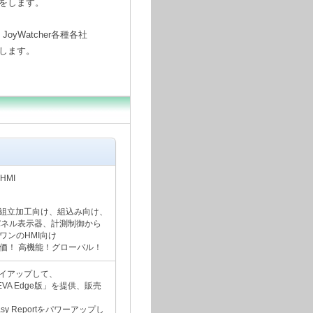
ーをします。
JoyWatcher各種各社
奨します。
HMI
組立加工向け、組込み向け、
パネル表示器、計測制御から
ンワンのHMI向け
 安価！ 高機能！グローバル！
イアップして、
AVEVA Edge版」を提供、販売
y Reportをパワーアップし