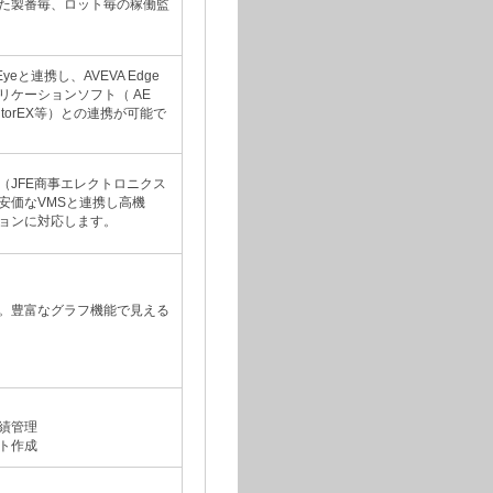
た製番毎、ロット毎の稼働監
eと連携し、AVEVA Edge
リケーションソフト（ AE
MonitorEX等）との連携が可能で
MS（JFE商事エレクトロニクス
安価なVMSと連携し高機
ョンに対応します。
。豊富なグラフ機能で見える
績管理
ト作成