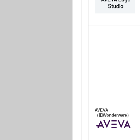
AVEVA
（旧Wonderware）