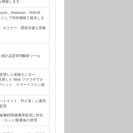
 を構築します。
ouch、Historian、AVEVA
セットにして特別価格で提供しま
、セミナー、開発支援も実施
t ：統計品質管理解析ツール
使用した遠隔モニター
を活用した Web ブラウザでオ
タグレット、スマートフォン端
パトライト、PLC等）に適用
監視
r」：稼働時間/稼働率監視に特化
rEX」：ロット/製番毎の管理