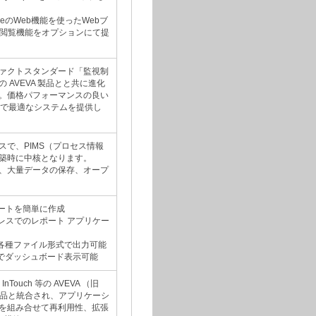
dgeのWeb機能を使ったWebブ
b閲覧機能をオプションにて提
ァクトスタンダード「監視制
 AVEVA 製品とと共に進化
。価格パフォーマンスの良い
imitedで最適なシステムを提供し
スで、PIMS（プロセス情報
築時に中核となります。
、大量データの保存、オープ
ポートを簡単に作成
グレスでのレポート アプリケー
elなど各種ファイル形式で出力可能
上でダッシュボード表示可能
n、InTouch 等の AVEVA （旧
） 製品と統合され、アプリケーシ
を組み合せて再利用性、拡張