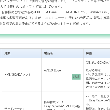
能的にパッケージソフトで実現できない場合に限り 、プログラミング等でカバ
グも大半は弊社の共通ソフトで実現しています。
のご指定のもの(iFIX 、FA Panel 、SCADALINXPro 、 WebAccess 、
構築も多数実績がありますが、 エンドユーザ に優しい AVEVA の製品を推
は、お客様での変更修正ができるようにWebセミナーも実施します。
分類
製品名
特徴
新世代のSCADA / 
広がる用途
AVEVA Edge
バッチ設備向け、
HMI / SCADAソフト
詳細
遠隔モニター、 
HMI のオールイ
Web / スマホ！
ハーモニー社とタ
「EasyReport 
帳票作成ツール
中。
EasyReport AVEVA Edge版
サードパーティ
機能は、従来のEas