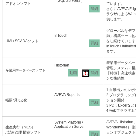
（SQL Server版）
アドオンソフト
ています。
詳細
さらにAVEVA E
ラウザによるWe
供します。
グローバルなデフ
InTouch
御」構築ツール他の
HMI / SCADAソフト
をし続けています
詳細
InTouch Unl
ます。
産業用データベー
Historian
管理システム）構
産業用データベースソフト
動画
詳細
【特徴】高速検索
ンな接続性
1.自動出力のレ
AVEVA Reports
2.プログラミン
帳票 / 見える化
ション開発
詳細
3.PDF, Exc
4.webブラウザ
AVEVA Historia
System Platform /
Application Server
生産実行（MES）
Wonderware
/ 製造管理 構築ソフト
ョンオブジェクト
詳細